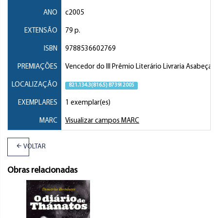
ANO
c2005
EXTENSÃO
79 p.
ISBN
9788536602769
PREMIAÇÕES
Vencedor do III Prêmio Literário Livraria Asabeça 
LOCALIZAÇÃO
821.134.3(816.5) B739l 2005
EXEMPLARES
1 exemplar(es)
MARC
Visualizar campos MARC
VOLTAR
Obras relacionadas