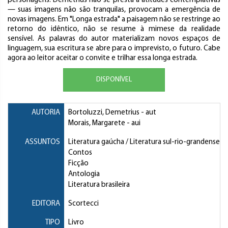
personagens. Demetrius não se presta a atitudes contemplativas
— suas imagens não são tranquilas, provocam a emergência de
novas imagens. Em "Longa estrada" a paisagem não se restringe ao
retorno do idêntico, não se resume à mimese da realidade
sensível. As palavras do autor materializam novos espaços de
linguagem, sua escritura se abre para o imprevisto, o futuro. Cabe
agora ao leitor aceitar o convite e trilhar essa longa estrada.
DISPONÍVEL
AUTORIA
Bortoluzzi, Demetrius
- aut
Morais, Margarete
- aui
ASSUNTOS
Literatura gaúcha / Literatura sul-rio-grandense
Contos
Ficção
Antologia
Literatura brasileira
EDITORA
Scortecci
TIPO
Livro