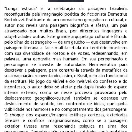
"Longa estrada" é a celebração da paisagem brasileira,
reconfigurada pela imaginação poética do ficcionista Demetrius
Bortoluzzi. Praticante de um nomadismo geográfico e cultural, o
autor nos revela urna paisagem biográfica e afetiva, um país
atravessado por muitos Brasis, por diferentes linguagens e
subjetividades outras. Este grande arquipélago cultural é filtrado
pelo olhar do estrangeiro — de um gaúcho — que desenvolve em
paisagem literária a face multifacetada do território brasileiro,
com sua diversidade de rostos e de vozes, redesenhando, em
palavras, urna geografia mais humana. Em sua peregrinação o
personagem se investe de autoridade. Hermenêutica para
descrever a paisagem, para construí-la através da metafísica da
sua imaginação, reinventando, assim, o Brasil, pelo ato fundacional
da escritura. No jogo do visível e cio invisível, do confesso e do
inconfesso, o autor deixa-se afetar pela dupla fusão do espaço
interior exterior, como se nesse processo provocado pelo
deslocamento geográfico/cultural também se operasse um
deslocamento de sentido, um confronto de ideias, que ganha
visibilidade nos humores e no comportamento dos personagens.
O choque dos espaços/imagens estilhaça certezas, exterioriza
tensões e conflitos imaginários/reais, como se a paisagem
exterior tivesse uma ressonância psíquica na alma dos