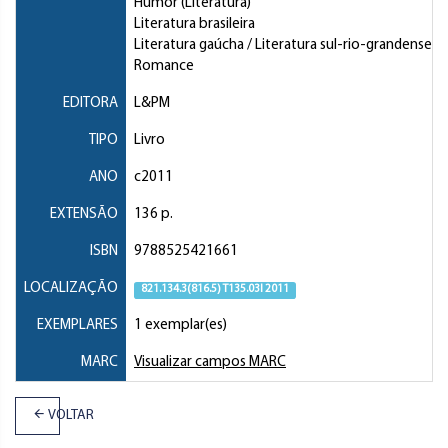
Humor (Literatura)
Literatura brasileira
Literatura gaúcha / Literatura sul-rio-grandense
Romance
EDITORA
L&PM
TIPO
Livro
ANO
c2011
EXTENSÃO
136 p.
ISBN
9788525421661
LOCALIZAÇÃO
821.134.3(816.5) T135.03l 2011
EXEMPLARES
1 exemplar(es)
MARC
Visualizar campos MARC
VOLTAR