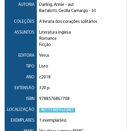
AUTORIA
Darling, Annie
- aut
Bartalotti, Cecília Camargo
- trl
COLEÇÕES
A livraria dos corações solitários
ASSUNTOS
Literatura inglesa
Romance
Ficção
EDITORA
Verus
TIPO
Livro
ANO
c2018
EXTENSÃO
320 p.
ISBN
9788576867708
LOCALIZAÇÃO
821.111 D221l v.3 2021
EXEMPLARES
1 exemplar(es)