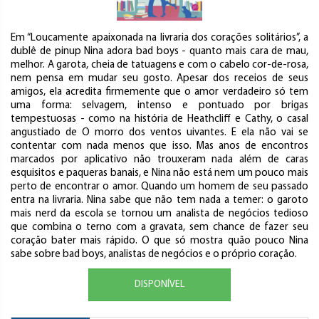
Em “Loucamente apaixonada na livraria dos corações solitários”, a
dublê de pinup Nina adora bad boys - quanto mais cara de mau,
melhor. A garota, cheia de tatuagens e com o cabelo cor-de-rosa,
nem pensa em mudar seu gosto. Apesar dos receios de seus
amigos, ela acredita firmemente que o amor verdadeiro só tem
uma forma: selvagem, intenso e pontuado por brigas
tempestuosas - como na história de Heathcliff e Cathy, o casal
angustiado de O morro dos ventos uivantes. E ela não vai se
contentar com nada menos que isso. Mas anos de encontros
marcados por aplicativo não trouxeram nada além de caras
esquisitos e paqueras banais, e Nina não está nem um pouco mais
perto de encontrar o amor. Quando um homem de seu passado
entra na livraria. Nina sabe que não tem nada a temer: o garoto
mais nerd da escola se tornou um analista de negócios tedioso
que combina o terno com a gravata, sem chance de fazer seu
coração bater mais rápido. O que só mostra quão pouco Nina
sabe sobre bad boys, analistas de negócios e o próprio coração.
DISPONÍVEL