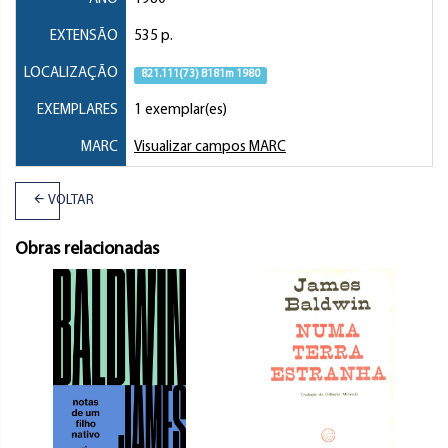
EXTENSÃO
535 p.
LOCALIZAÇÃO
821.111(73) B181m 1980
EXEMPLARES
1 exemplar(es)
MARC
Visualizar campos MARC
VOLTAR
Obras relacionadas