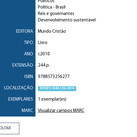
Políticos
Política
- Brasil
Reis e governantes
Desenvolvimento sustentável
EDITORA
Mundo Cristão
TIPO
Livro
ANO
c2010
EXTENSÃO
244 p.
ISBN
9788573256277
LOCALIZAÇÃO
929(81) S586.13m 2010
EXEMPLARES
1 exemplar(es)
MARC
Visualizar campos MARC
OLTAR