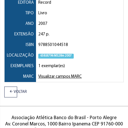
EDITORA
Record
TIPO
Livro
ANO
2007
EXTENSÃO
247 p.
ISBN
9788501044518
LOCALIZAÇÃO
658.8:796 M528m 2007
EXEMPLARES
1 exemplar(es)
MARC
Visualizar campos MARC
VOLTAR
Associação Atlética Banco do Brasil - Porto Alegre
Av. Coronel Marcos, 1000 Bairro Ipanema CEP 91760-000