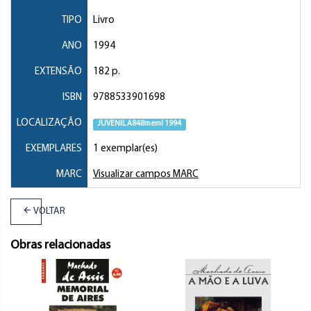
TIPO
Livro
ANO
1994
EXTENSÃO
182 p.
ISBN
9788533901698
LOCALIZAÇÃO
JUVENIL A848meml 1994
EXEMPLARES
1 exemplar(es)
MARC
Visualizar campos MARC
VOLTAR
Obras relacionadas