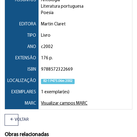
ASSUNTOS
Antologia
Literatura portuguesa
Poesia
EDITORA
Martin Claret
TIPO
Livro
ANO
c2002
EXTENSÃO
176 p.
ISBN
9788572322669
LOCALIZAÇÃO
82-1 P475.06m 2002
EXEMPLARES
1 exemplar(es)
MARC
Visualizar campos MARC
VOLTAR
Obras relacionadas