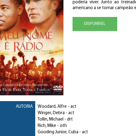
poderia viver. Junto ao treina
americano a se tornar campeão e 
DISPONÍVEL
AUTORIA
Woodard, Alfre
- act
Winger, Debra
- act
Tollin, Michael
- drt
Rich, Mike
- oth
Gooding Junior, Cuba
- act