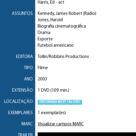
Harris, Ed
- act
ASSUNTOS
Kennedy, James Robert (Radio)
Jones, Harold
Biografia cinematográfica
Drama
Esporte
Futebol americano
EDITORA
Tollin/Robbins Productions
TIPO
Filme
ANO
2003
EXTENSÃO
1 DVD (109 min.)
LOCALIZAÇÃO
DVD DRAMA M597.14e 2003
EXEMPLARES
1 exemplar(es)
MARC
Visualizar campos MARC
TRAILER