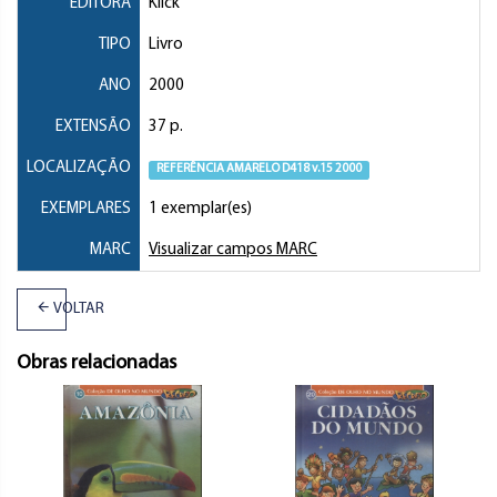
EDITORA
Klick
TIPO
Livro
ANO
2000
EXTENSÃO
37 p.
LOCALIZAÇÃO
REFERÊNCIA AMARELO D418 v.15 2000
EXEMPLARES
1 exemplar(es)
MARC
Visualizar campos MARC
VOLTAR
Obras relacionadas