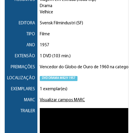
Drama
Velhice
EDITORA
Svensk Filmindustri (SF)
TIPO
Filme
ANO
1957
EXTENSÃO
1 DVD (103 min.)
PREMIAÇÕES
Vencedor do Globo de Ouro de 1960 na categoria "M
LOCALIZAÇÃO
DVD DRAMA M829 1957
EXEMPLARES
1 exemplar(es)
MARC
Visualizar campos MARC
TRAILER