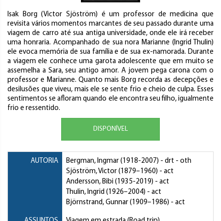
Isak Borg (Victor Sjöström) é um professor de medicina que
revisita vários momentos marcantes de seu passado durante uma
viagem de carro até sua antiga universidade, onde ele irá receber
uma honraria. Acompanhado de sua nora Marianne (Ingrid Thulin)
ele evoca memória de sua família e de sua ex-namorada. Durante
a viagem ele conhece uma garota adolescente que em muito se
assemelha a Sara, seu antigo amor. A jovem pega carona com o
professor e Marianne. Quanto mais Borg recorda as decepções e
desilusões que viveu, mais ele se sente frio e cheio de culpa. Esses
sentimentos se afloram quando ele encontra seu filho, igualmente
frio e ressentido.
DISPONÍVEL
AUTORIA
Bergman, Ingmar
(1918-2007) - drt - oth
Sjöström, Victor
(1879–1960) - act
Andersson, Bibi
(1935-2019) - act
Thulin, Ingrid
(1926–2004) - act
Björnstrand, Gunnar
(1909–1986) - act
ASSUNTOS
Viagem em estrada (Road trip)