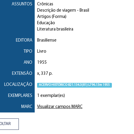
ASSUNTOS
Crônicas
Descrição de viagem
- Brasil
Artigos (Forma)
Educação
Literatura brasileira
EDITORA
Brasiliense
TIPO
Livro
ANO
1955
EXTENSÃO
x, 337 p.
LOCALIZAÇÃO
ACERVO HISTÓRICO 821.134.3(81) L796.13m 1955
EXEMPLARES
1 exemplar(es)
MARC
Visualizar campos MARC
OLTAR