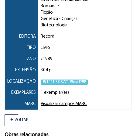
Romance
Ficção
Genética
- Crianças
Biotecnologia
EDITORA
Record
TIPO
Livro
ANO
c1989
EXTENSÃO
304 p.
LOCALIZAÇÃO
821.111(73) C771.18mu 1989
EXEMPLARES
1 exemplar(es)
MARC
Visualizar campos MARC
VOLTAR
Obras relacionadas