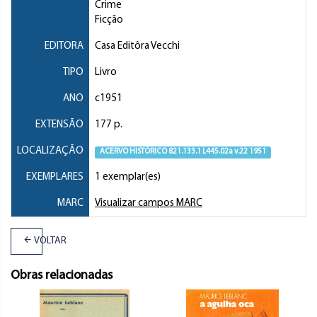
Crime
Ficção
EDITORA
Casa Editôra Vecchi
TIPO
Livro
ANO
c1951
EXTENSÃO
177 p.
LOCALIZAÇÃO
ACERVO HISTÓRICO 821.133.1 L445.02a v.22 1951
EXEMPLARES
1 exemplar(es)
MARC
Visualizar campos MARC
VOLTAR
Obras relacionadas