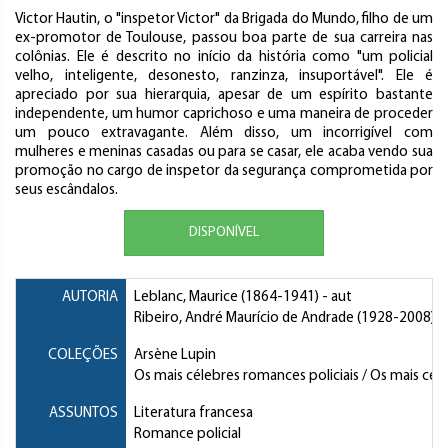
Victor Hautin, o "inspetor Victor" da Brigada do Mundo, filho de um
ex-promotor de Toulouse, passou boa parte de sua carreira nas
colônias. Ele é descrito no início da história como "um policial
velho, inteligente, desonesto, ranzinza, insuportável". Ele é
apreciado por sua hierarquia, apesar de um espírito bastante
independente, um humor caprichoso e uma maneira de proceder
um pouco extravagante. Além disso, um incorrigível com
mulheres e meninas casadas ou para se casar, ele acaba vendo sua
promoção no cargo de inspetor da segurança comprometida por
seus escândalos.
DISPONÍVEL
AUTORIA
Leblanc, Maurice
(1864-1941) - aut
Ribeiro, André Maurício de Andrade
(1928-2008) - 
COLEÇÕES
Arsène Lupin
Os mais célebres romances policiais / Os mais céle
ASSUNTOS
Literatura francesa
Romance policial