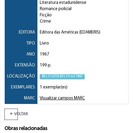
Literatura estadunidense
Romance policial
Ficção
Crime
EDITORA
Editora das Américas (EDAMERIS)
TIPO
Livro
ANO
1967
EXTENSÃO
199 p.
LOCALIZAÇÃO
821.111(73) K31.11r v.2 1967
EXEMPLARES
1 exemplar(es)
MARC
Visualizar campos MARC
VOLTAR
Obras relacionadas