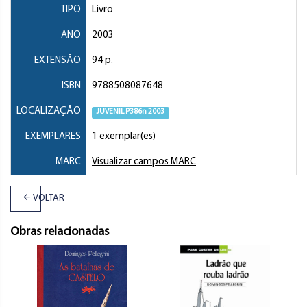
TIPO
Livro
ANO
2003
EXTENSÃO
94 p.
ISBN
9788508087648
LOCALIZAÇÃO
JUVENIL P386n 2003
EXEMPLARES
1 exemplar(es)
MARC
Visualizar campos MARC
VOLTAR
Obras relacionadas