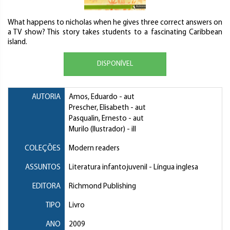
What happens to nicholas when he gives three correct answers on
a TV show? This story takes students to a fascinating Caribbean
island.
DISPONÍVEL
AUTORIA
Amos, Eduardo
- aut
Prescher, Elisabeth
- aut
Pasqualin, Ernesto
- aut
Murilo (Ilustrador)
- ill
COLEÇÕES
Modern readers
ASSUNTOS
Literatura infantojuvenil
- Língua inglesa
EDITORA
Richmond Publishing
TIPO
Livro
ANO
2009