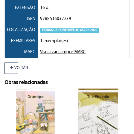
EXTENSÃO
16 p.
ISBN
9788516037239
LOCALIZAÇÃO
ESTRANGEIRO VERMELHO A525n 2009
EXEMPLARES
1 exemplar(es)
MARC
Visualizar campos MARC
VOLTAR
Obras relacionadas