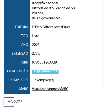
Biografia nacional
História do Rio Grande do Sul
Política
Reis e governantes
EDITORA
D'Fato Editora Jornalística
TIPO
Livro
ANO
2025
EXTENSÃO
277 p.
ISBN
9786501263328
LOCALIZAÇÃO
929(81) B862n 2025
EXEMPLARES
1 exemplar(es)
MARC
Visualizar campos MARC
VOLTAR