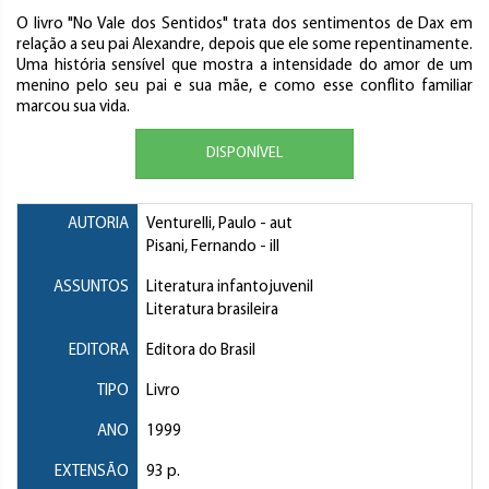
O livro "No Vale dos Sentidos" trata dos sentimentos de Dax em
relação a seu pai Alexandre, depois que ele some repentinamente.
Uma história sensível que mostra a intensidade do amor de um
menino pelo seu pai e sua mãe, e como esse conflito familiar
marcou sua vida.
DISPONÍVEL
AUTORIA
Venturelli, Paulo
- aut
Pisani, Fernando
- ill
ASSUNTOS
Literatura infantojuvenil
Literatura brasileira
EDITORA
Editora do Brasil
TIPO
Livro
ANO
1999
EXTENSÃO
93 p.