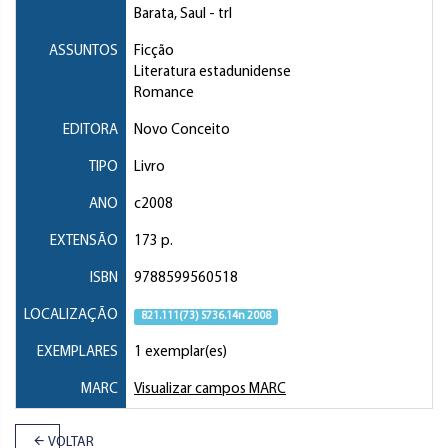
Barata, Saul
- trl
ASSUNTOS
Ficção
Literatura estadunidense
Romance
EDITORA
Novo Conceito
TIPO
Livro
ANO
c2008
EXTENSÃO
173 p.
ISBN
9788599560518
LOCALIZAÇÃO
821.111(73) S736.14n 2008
EXEMPLARES
1 exemplar(es)
MARC
Visualizar campos MARC
VOLTAR