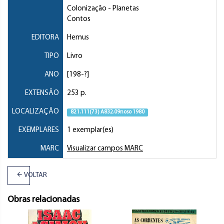
Colonização
- Planetas
Contos
EDITORA
Hemus
TIPO
Livro
ANO
[198-?]
EXTENSÃO
253 p.
LOCALIZAÇÃO
821.111(73) A832.09noso 1980
EXEMPLARES
1 exemplar(es)
MARC
Visualizar campos MARC
VOLTAR
Obras relacionadas