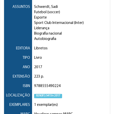
ASSUNTOS
Schwerdt, Sadi
Futebol (soccer)
Esporte
Sport Club Internacional (Inter)
Liderança
Biografia nacional
Autobiografia
EDITORA
Libretos
TIPO
Livro
ANO
2017
EXTENSÃO
223 p.
ISBN
9788555490224
LOCALIZAÇÃO
929(81) S415n 2017
EXEMPLARES
1 exemplar(es)