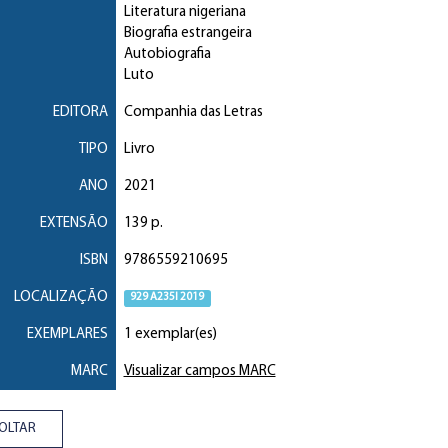
Literatura nigeriana
Biografia estrangeira
Autobiografia
Luto
EDITORA
Companhia das Letras
TIPO
Livro
ANO
2021
EXTENSÃO
139 p.
ISBN
9786559210695
LOCALIZAÇÃO
929 A235l 2019
EXEMPLARES
1 exemplar(es)
MARC
Visualizar campos MARC
OLTAR