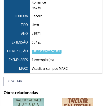
Romance
Ficção
EDITORA
Record
TIPO
Livro
ANO
c1971
EXTENSÃO
554 p.
LOCALIZAÇÃO
821.111 C147.20n 1971
EXEMPLARES
1 exemplar(es)
MARC
Visualizar campos MARC
VOLTAR
Obras relacionadas