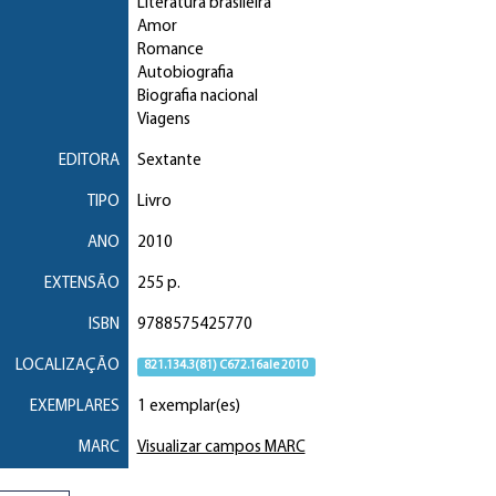
Literatura brasileira
Amor
Romance
Autobiografia
Biografia nacional
Viagens
EDITORA
Sextante
TIPO
Livro
ANO
2010
EXTENSÃO
255 p.
ISBN
9788575425770
LOCALIZAÇÃO
821.134.3(81) C672.16ale 2010
EXEMPLARES
1 exemplar(es)
MARC
Visualizar campos MARC