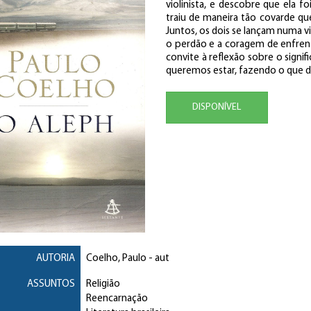
violinista, e descobre que ela f
traiu de maneira tão covarde qu
Juntos, os dois se lançam numa 
o perdão e a coragem de enfrenta
convite à reflexão sobre o signi
queremos estar, fazendo o que 
DISPONÍVEL
AUTORIA
Coelho, Paulo
- aut
ASSUNTOS
Religião
Reencarnação