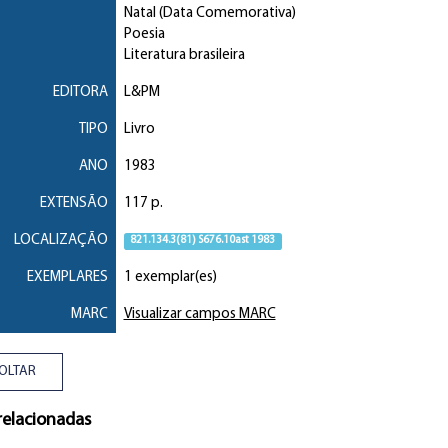
Natal (Data Comemorativa)
Poesia
Literatura brasileira
EDITORA
L&PM
TIPO
Livro
ANO
1983
EXTENSÃO
117 p.
LOCALIZAÇÃO
821.134.3(81) S676.10ast 1983
EXEMPLARES
1 exemplar(es)
MARC
Visualizar campos MARC
OLTAR
relacionadas