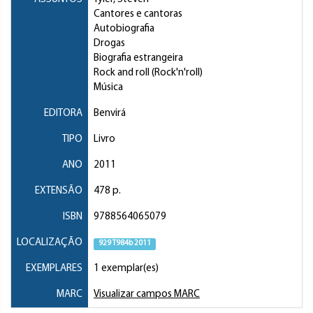
Cantores e cantoras
Autobiografia
Drogas
Biografia estrangeira
Rock and roll (Rock'n'roll)
Música
EDITORA
Benvirá
TIPO
Livro
ANO
2011
EXTENSÃO
478 p.
ISBN
9788564065079
LOCALIZAÇÃO
929 T984b 2011
EXEMPLARES
1 exemplar(es)
MARC
Visualizar campos MARC