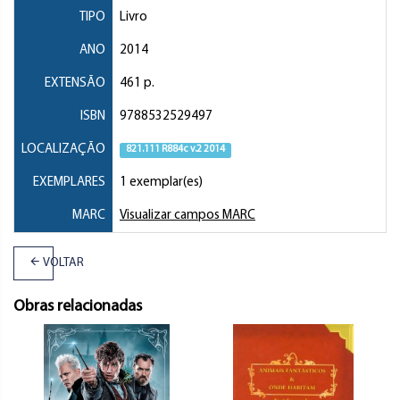
TIPO
Livro
ANO
2014
EXTENSÃO
461 p.
ISBN
9788532529497
LOCALIZAÇÃO
821.111 R884c v.2 2014
EXEMPLARES
1 exemplar(es)
MARC
Visualizar campos MARC
VOLTAR
Obras relacionadas