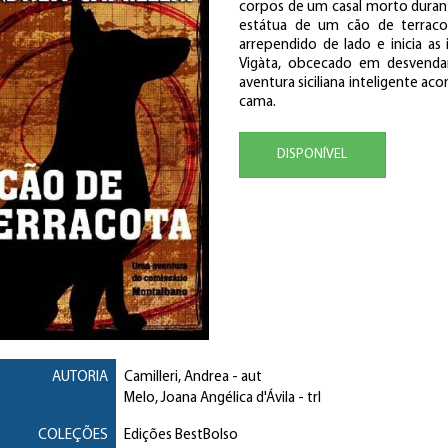
corpos de um casal morto durant
estátua de um cão de terraco
arrependido de lado e inicia a
Vigàta, obcecado em desvendar
aventura siciliana inteligente a
cama.
DISPONÍVEL
AUTORIA
Camilleri, Andrea
- aut
Melo, Joana Angélica d'Ávila
- trl
COLEÇÕES
Edições BestBolso