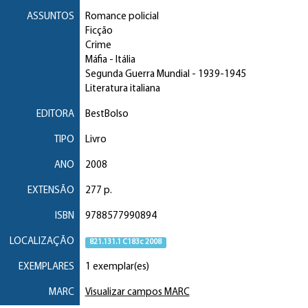
ASSUNTOS
Romance policial
Ficção
Crime
Máfia
- Itália
Segunda Guerra Mundial
- 1939-1945
Literatura italiana
EDITORA
BestBolso
TIPO
Livro
ANO
2008
EXTENSÃO
277 p.
ISBN
9788577990894
LOCALIZAÇÃO
821.131.1 C183c 2008
EXEMPLARES
1 exemplar(es)
MARC
Visualizar campos MARC