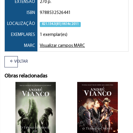
EXTENSÃO
270 p.
ISBN
9788532526441
LOCALIZAÇÃO
821.134.3(81) V614c 2011
EXEMPLARES
1 exemplar(es)
MARC
Visualizar campos MARC
VOLTAR
Obras relacionadas