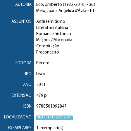
AUTORIA
Eco, Umberto
(1932-2016) - aut
Melo, Joana Angélica d'Ávila
- trl
ASSUNTOS
Antissemitismo
Literatura italiana
Romance histórico
Maçons / Maçonaria
Conspiração
Preconceito
EDITORA
Record
TIPO
Livro
ANO
2011
EXTENSÃO
479 p.
ISBN
9788501092847
LOCALIZAÇÃO
821.131.1 E19.21c 2011
EXEMPLARES
1 exemplar(es)