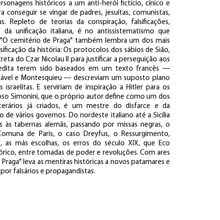
rsonagens históricos a um anti-herói fictício, cínico e
 conseguir se vingar de padres, jesuítas, comunistas,
s. Repleto de teorias da conspiração, falsificações,
da unificação italiana, é no antissistematismo que
. "O cemitério de Praga" também lembra um dos mais
ificação da história: Os protocolos dos sábios de Sião,
reta do Czar Nicolau II para justificar a perseguição aos
credita terem sido baseados em um texto francês ―
uiável e Montesquieu ― descreviam um suposto plano
sraelitas. E serviriam de inspiração a Hitler para os
so Simonini, que o próprio autor define como um dos
iterários já criados, é um mestre do disfarce e da
o de vários governos. Do nordeste italiano até a Sicília
ris às tabernas alemãs, passando por missas negras, o
Comuna de Paris, o caso Dreyfus, o Ressurgimento,
, as más escolhas, os erros do século XIX, que Eco
tórico, entre tomadas de poder e revoluções. Com ares
 Praga" leva as mentiras históricas a novos patamares e
 por falsários e propagandistas.