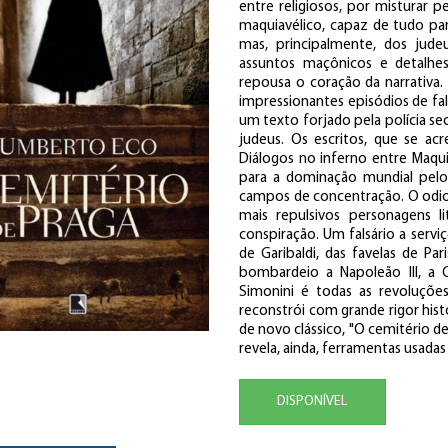
entre religiosos, por misturar pe
maquiavélico, capaz de tudo para
mas, principalmente, dos judeu
assuntos maçônicos e detalhes 
repousa o coração da narrativa
impressionantes episódios de fals
um texto forjado pela polícia sec
judeus. Os escritos, que se a
Diálogos no inferno entre Maq
para a dominação mundial pelos i
campos de concentração. O odio
mais repulsivos personagens l
conspiração. Um falsário a serviç
de Garibaldi, das favelas de Pa
bombardeio a Napoleão III, a 
Simonini é todas as revoluções
reconstrói com grande rigor his
de novo clássico, "O cemitério de
revela, ainda, ferramentas usadas
DISPONÍVEL