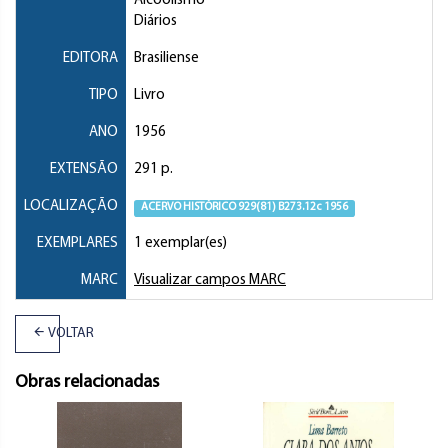
Alcoolismo
Diários
EDITORA
Brasiliense
TIPO
Livro
ANO
1956
EXTENSÃO
291 p.
LOCALIZAÇÃO
ACERVO HISTÓRICO 929(81) B273.12c 1956
EXEMPLARES
1 exemplar(es)
MARC
Visualizar campos MARC
VOLTAR
Obras relacionadas