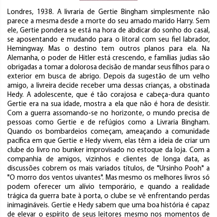
Londres, 1938. A livraria de Gertie Bingham simplesmente não
parece a mesma desde a morte do seu amado marido Harry. Sem
ele, Gertie pondera se está na hora de abdicar do sonho do casal,
se aposentando e mudando para o litoral com seu fiel labrador,
Hemingway. Mas o destino tem outros planos para ela. Na
Alemanha, o poder de Hitler está crescendo, e famílias judias são
obrigadas a tomar a dolorosa decisão de mandar seus filhos para o
exterior em busca de abrigo. Depois da sugestão de um velho
amigo, a livreira decide receber uma dessas crianças, a obstinada
Hedy. A adolescente, que é tão corajosa e cabeça-dura quanto
Gertie era na sua idade, mostra a ela que não é hora de desistir.
Com a guerra assomando-se no horizonte, o mundo precisa de
pessoas como Gertie e de refúgios como a Livraria Bingham.
Quando os bombardeios começam, ameaçando a comunidade
pacífica em que Gertie e Hedy vivem, elas têm a ideia de criar um
clube do livro no bunker improvisado no estoque da loja. Com a
companhia de amigos, vizinhos e clientes de longa data, as
discussões cobrem os mais variados títulos, de "Ursinho Pooh" a
"O morro dos ventos uivantes". Mas mesmo os melhores livros só
podem oferecer um alívio temporário, e quando a realidade
trágica da guerra bate à porta, o clube se vê enfrentando perdas
inimagináveis. Gertie e Hedy sabem que uma boa história é capaz
de elevar o espírito de seus leitores mesmo nos momentos de