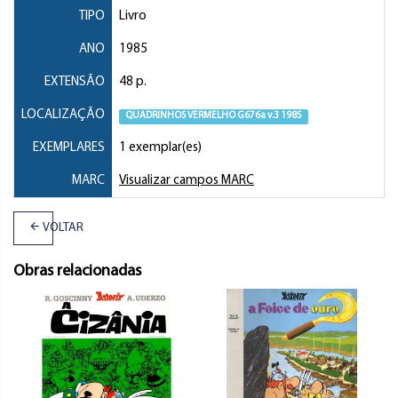
TIPO
Livro
ANO
1985
EXTENSÃO
48 p.
LOCALIZAÇÃO
QUADRINHOS VERMELHO G676a v.3 1985
EXEMPLARES
1 exemplar(es)
MARC
Visualizar campos MARC
VOLTAR
Obras relacionadas