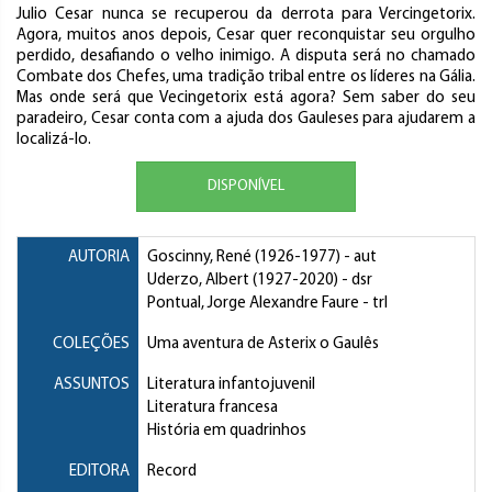
Julio Cesar nunca se recuperou da derrota para Vercingetorix.
Agora, muitos anos depois, Cesar quer reconquistar seu orgulho
perdido, desafiando o velho inimigo. A disputa será no chamado
Combate dos Chefes, uma tradição tribal entre os líderes na Gália.
Mas onde será que Vecingetorix está agora? Sem saber do seu
paradeiro, Cesar conta com a ajuda dos Gauleses para ajudarem a
localizá-lo.
DISPONÍVEL
AUTORIA
Goscinny, René
(1926-1977) - aut
Uderzo, Albert
(1927-2020) - dsr
Pontual, Jorge Alexandre Faure
- trl
COLEÇÕES
Uma aventura de Asterix o Gaulês
ASSUNTOS
Literatura infantojuvenil
Literatura francesa
História em quadrinhos
EDITORA
Record