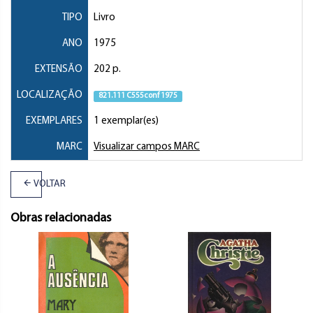
TIPO
Livro
ANO
1975
EXTENSÃO
202 p.
LOCALIZAÇÃO
821.111 C555conf 1975
EXEMPLARES
1 exemplar(es)
MARC
Visualizar campos MARC
VOLTAR
Obras relacionadas