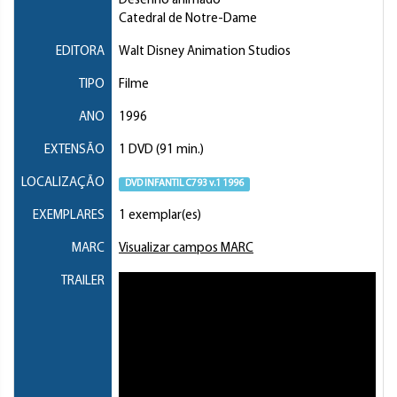
Desenho animado
Catedral de Notre-Dame
EDITORA
Walt Disney Animation Studios
TIPO
Filme
ANO
1996
EXTENSÃO
1 DVD (91 min.)
LOCALIZAÇÃO
DVD INFANTIL C793 v.1 1996
EXEMPLARES
1 exemplar(es)
MARC
Visualizar campos MARC
TRAILER