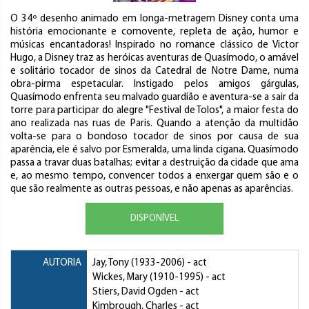
O 34º desenho animado em longa-metragem Disney conta uma
história emocionante e comovente, repleta de ação, humor e
músicas encantadoras! Inspirado no romance clássico de Victor
Hugo, a Disney traz as heróicas aventuras de Quasímodo, o amável
e solitário tocador de sinos da Catedral de Notre Dame, numa
obra-pirma espetacular. Instigado pelos amigos gárgulas,
Quasímodo enfrenta seu malvado guardião e aventura-se a sair da
torre para participar do alegre "Festival de Tolos", a maior festa do
ano realizada nas ruas de Paris. Quando a atenção da multidão
volta-se para o bondoso tocador de sinos por causa de sua
aparência, ele é salvo por Esmeralda, uma linda cigana. Quasímodo
passa a travar duas batalhas; evitar a destruição da cidade que ama
e, ao mesmo tempo, convencer todos a enxergar quem são e o
que são realmente as outras pessoas, e não apenas as aparências.
DISPONÍVEL
AUTORIA
Jay, Tony
(1933-2006) - act
Wickes, Mary
(1910-1995) - act
Stiers, David Ogden
- act
Kimbrough, Charles
- act