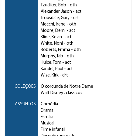
Tzudiker, Bob
- oth
Alexander, Jason
- act
Trousdale, Gary
- drt
Mecchi, Irene
- oth
Moore, Demi
- act
Kline, Kevin
- act
White, Noni
- oth
Roberts, Emma
- oth
Murphy, Tab
- oth
Hulce, Tom
- act
Kandel, Paul
- act
Wise, Kirk
- drt
COLEÇÕES
O corcunda de Notre Dame
Walt Disney : clássicos
ASSUNTOS
Comédia
Drama
Família
Musical
Filme infantil