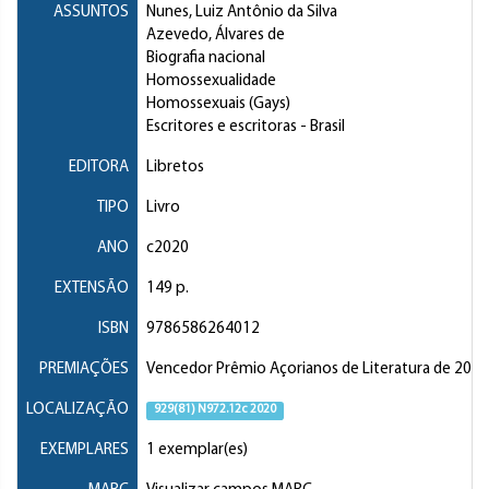
ASSUNTOS
Nunes, Luiz Antônio da Silva
Azevedo, Álvares de
Biografia nacional
Homossexualidade
Homossexuais (Gays)
Escritores e escritoras
- Brasil
EDITORA
Libretos
TIPO
Livro
ANO
c2020
EXTENSÃO
149 p.
ISBN
9786586264012
PREMIAÇÕES
Vencedor Prêmio Açorianos de Literatura de 2021 n
LOCALIZAÇÃO
929(81) N972.12c 2020
EXEMPLARES
1 exemplar(es)