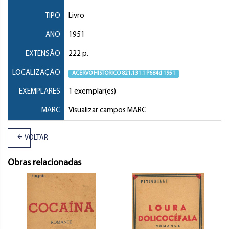
TIPO
Livro
ANO
1951
EXTENSÃO
222 p.
LOCALIZAÇÃO
ACERVO HISTÓRICO 821.131.1 P684d 1951
EXEMPLARES
1 exemplar(es)
MARC
Visualizar campos MARC
VOLTAR
Obras relacionadas