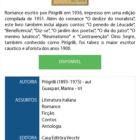
Romance escrito por Pitigrilli em 1936, impresso em uma edição
compilada de 1951. Além do romance "O deslize do moralista",
este livro também inclui alguns contos: "O penedo de Lêucade",
"Beneficência", "Diz-se", "O jardim dos poetas", "O dia do juízo", "O
menino lunático", "Reumatismo" e "Contravenção". Dino Segre,
também conhecido como Pitigrilli, foi talvez o maior escritor
cáustico e aforista dos anos 1900.
DISPONÍVEL
AUTORIA
Pitigrilli
(1893-1975) - aut
Guaspari, Marina
- trl
ASSUNTOS
Literatura italiana
Romance
Ficção
Contos
Antologia
EDITORA
Casa Editôra Vecchi