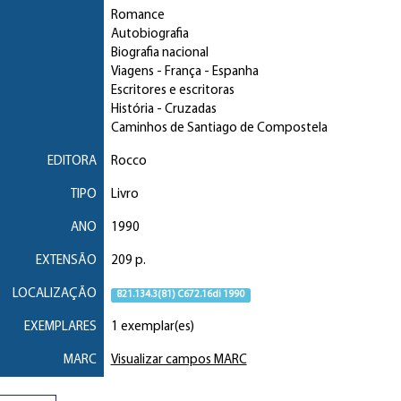
Romance
Autobiografia
Biografia nacional
Viagens
- França - Espanha
Escritores e escritoras
História
- Cruzadas
Caminhos de Santiago de Compostela
EDITORA
Rocco
TIPO
Livro
ANO
1990
EXTENSÃO
209 p.
LOCALIZAÇÃO
821.134.3(81) C672.16di 1990
EXEMPLARES
1 exemplar(es)
MARC
Visualizar campos MARC