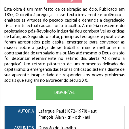
Esta obra é um manifesto de celebração ao ócio. Publicado em
1855, O direito à preguiça – esse texto irreverente e polêmico –
enaltece as virtudes do pecado capital e denuncia a degradação
física e intelectual causada pelo trabalho. A miséria crescente do
proletariado pós-Revolução Industrial deu combustível às críticas
de Lafargue. Segundo o autor, princípios teológicos e positivistas
foram apropriados pelo capital emergente para convencer as
massas sobre a justiça de se trabalhar mais e melhor sem a
contrapartida de um salário maior. Mas até mesmo o Deus cristão
foi descansar eternamente no sétimo dia, alerta "O direito à
preguiça". Um retrato pitoresco de um momento delicado do
capitalismo: a emergência das teorias críticas ao sistema diante de
sua aparente incapacidade de responder aos novos problemas
sociais que surgiam no alvorecer do século XX.
DISPONÍVEL
AUTORIA
Lafargue, Paul
(1872-1970) - aut
François, Alain
- trl - oth - aui
ASSUNTOS
Duração do trabalho