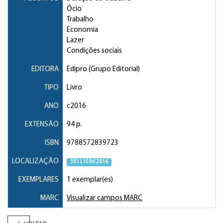
Ócio
Trabalho
Economia
Lazer
Condições sociais
EDITORA
Edipro (Grupo Editorial)
TIPO
Livro
ANO
c2016
EXTENSÃO
94 p.
ISBN
9788572839723
LOCALIZAÇÃO
331 L159d 2016
EXEMPLARES
1 exemplar(es)
MARC
Visualizar campos MARC