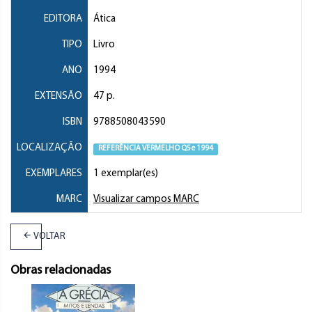
EDITORA
Ática
TIPO
Livro
ANO
1994
EXTENSÃO
47 p.
ISBN
9788508043590
LOCALIZAÇÃO
REFERÊNCIA VERMELHO Q5e 1994
EXEMPLARES
1 exemplar(es)
MARC
Visualizar campos MARC
VOLTAR
Obras relacionadas