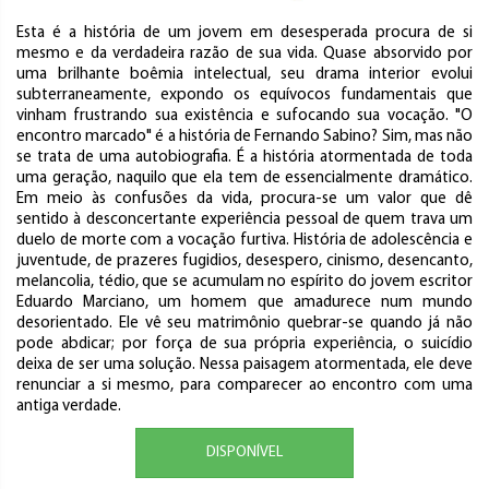
Esta é a história de um jovem em desesperada procura de si
mesmo e da verdadeira razão de sua vida. Quase absorvido por
uma brilhante boêmia intelectual, seu drama interior evolui
subterraneamente, expondo os equívocos fundamentais que
vinham frustrando sua existência e sufocando sua vocação. "O
encontro marcado" é a história de Fernando Sabino? Sim, mas não
se trata de uma autobiografia. É a história atormentada de toda
uma geração, naquilo que ela tem de essencialmente dramático.
Em meio às confusões da vida, procura-se um valor que dê
sentido à desconcertante experiência pessoal de quem trava um
duelo de morte com a vocação furtiva. História de adolescência e
juventude, de prazeres fugidios, desespero, cinismo, desencanto,
melancolia, tédio, que se acumulam no espírito do jovem escritor
Eduardo Marciano, um homem que amadurece num mundo
desorientado. Ele vê seu matrimônio quebrar-se quando já não
pode abdicar; por força de sua própria experiência, o suicídio
deixa de ser uma solução. Nessa paisagem atormentada, ele deve
renunciar a si mesmo, para comparecer ao encontro com uma
antiga verdade.
DISPONÍVEL