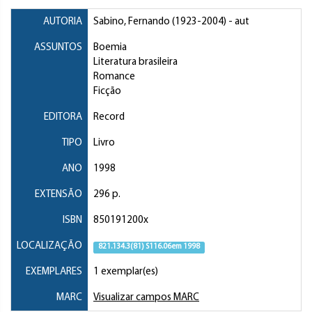
AUTORIA
Sabino, Fernando
(1923-2004) - aut
ASSUNTOS
Boemia
Literatura brasileira
Romance
Ficção
EDITORA
Record
TIPO
Livro
ANO
1998
EXTENSÃO
296 p.
ISBN
850191200x
LOCALIZAÇÃO
821.134.3(81) S116.06em 1998
EXEMPLARES
1 exemplar(es)
MARC
Visualizar campos MARC