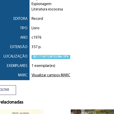
Espionagem
Literatura escocesa
EDITORA
Record
TIPO
Livro
ANO
c1976
EXTENSÃO
357 p.
LOCALIZAÇÃO
821.111(411) M152.08e 1976
EXEMPLARES
1 exemplar(es)
MARC
Visualizar campos MARC
OLTAR
relacionadas