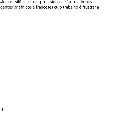
o os vilões e os profissionais são os heróis —
entes britânicos e franceses cujo trabalho é frustrar a
rl