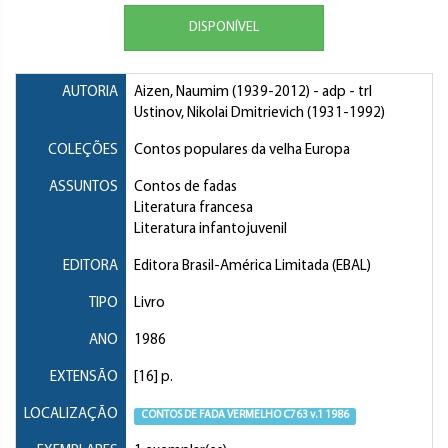
DISPONÍVEL
AUTORIA
Aizen, Naumim
(1939-2012) - adp - trl
Ustinov, Nikolai Dmitrievich
(1931-1992)
COLEÇÕES
Contos populares da velha Europa
ASSUNTOS
Contos de fadas
Literatura francesa
Literatura infantojuvenil
EDITORA
Editora Brasil-América Limitada (EBAL)
TIPO
Livro
ANO
1986
EXTENSÃO
[16] p.
LOCALIZAÇÃO
CONTOS DE FADA VERMELHO C763 v.1 1986