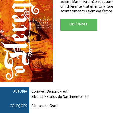
ao fim. Mas o livro não se resum
um diferente tratamento à Gue
acontecimentos além das famosas 
DISPONÍVEL
AUTORIA
Cornwell, Bernard
- aut
Silva, Luiz Carlos do Nascimento
- trl
COLEÇÕES
A busca do Graal