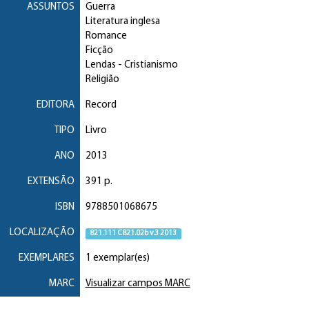
ASSUNTOS
Guerra
Literatura inglesa
Romance
Ficção
Lendas
- Cristianismo
Religião
EDITORA
Record
TIPO
Livro
ANO
2013
EXTENSÃO
391 p.
ISBN
9788501068675
LOCALIZAÇÃO
821.111 C821.02b v.3 2013
EXEMPLARES
1 exemplar(es)
MARC
Visualizar campos MARC