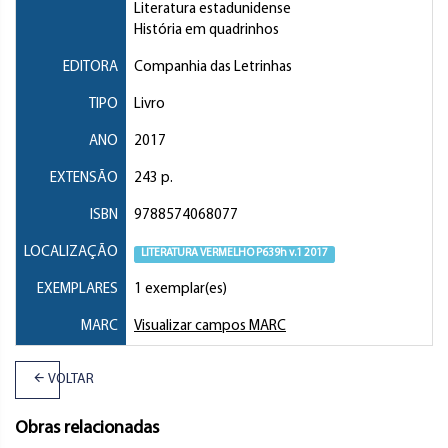
Literatura estadunidense
História em quadrinhos
EDITORA
Companhia das Letrinhas
TIPO
Livro
ANO
2017
EXTENSÃO
243 p.
ISBN
9788574068077
LOCALIZAÇÃO
LITERATURA VERMELHO P639h v.1 2017
EXEMPLARES
1 exemplar(es)
MARC
Visualizar campos MARC
VOLTAR
Obras relacionadas