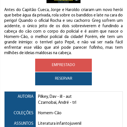
Antes do Capitão Cueca, Jorge e Haroldo criaram um novo herói
que bebe água da privada, rola sobre os bandidos e late na cara do
perigo! Quando o oficial Rocha e seu cachorro Greg sofrem um
acidente, o único jeito de os dois sobreviverem é fundindo a
cabeça do cão com o corpo do policial e é assim que nasce o
Homem-Cão, o melhor policial da cidade! Porém, ele tem um
grande inimigo: o terrível gato Pepê, e não vai ser nada fácil
enfrentar esse vilão que até pode parecer fofinho, mas tem
milhões de ideias maldosas na cabeça.
EMPRESTADO
RESERVAR
AUTORIA
Pilkey, Dav
- ill - aut
Czarnobai, André
- trl
COLEÇÕES
Homem-Cão
ASSUNTOS
Literatura infantojuvenil