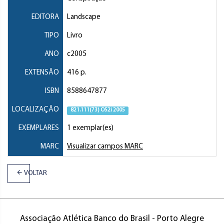
EDITORA
Landscape
TIPO
Livro
ANO
c2005
EXTENSÃO
416 p.
ISBN
8588647877
LOCALIZAÇÃO
821.111(73) O52i 2005
EXEMPLARES
1 exemplar(es)
MARC
Visualizar campos MARC
VOLTAR
Associação Atlética Banco do Brasil - Porto Alegre