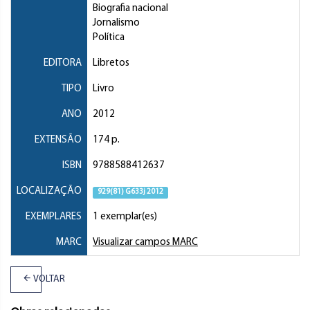
Biografia nacional
Jornalismo
Política
EDITORA
Libretos
TIPO
Livro
ANO
2012
EXTENSÃO
174 p.
ISBN
9788588412637
LOCALIZAÇÃO
929(81) G633j 2012
EXEMPLARES
1 exemplar(es)
MARC
Visualizar campos MARC
VOLTAR