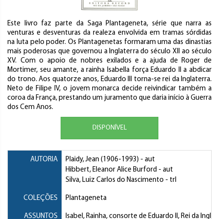
Este livro faz parte da Saga Plantageneta, série que narra as
venturas e desventuras da realeza envolvida em tramas sórdidas
na luta pelo poder. Os Plantagenetas formaram uma das dinastias
mais poderosas que governou a Inglaterra do século XII ao século
XV. Com o apoio de nobres exilados e a ajuda de Roger de
Mortimer, seu amante, a rainha Isabella força Eduardo II a abdicar
do trono. Aos quatorze anos, Eduardo III torna-se rei da Inglaterra.
Neto de Filipe IV, o jovem monarca decide reivindicar também a
coroa da França, prestando um juramento que daria início à Guerra
dos Cem Anos.
DISPONÍVEL
AUTORIA
Plaidy, Jean
(1906-1993) - aut
Hibbert, Eleanor Alice Burford
- aut
Silva, Luiz Carlos do Nascimento
- trl
COLEÇÕES
Plantageneta
ASSUNTOS
Isabel, Rainha, consorte de Eduardo II, Rei da Inglat