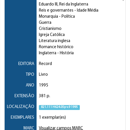
Eduardo III, Rei da Inglaterra
Reis e governantes
- Idade Média
Monarquia
- Política
Guerra
Cristianismo
Igreja Católica
Literatura inglesa
Romance histórico
Inglaterra
- História
EDITORA
Record
TIPO
Livro
ANO
1995
EXTENSÃO
381 p.
LOCALIZAÇÃO
821.111 H624.05p v.9 1995
EXEMPLARES
1 exemplar(es)
MARC
Visualizar campos MARC