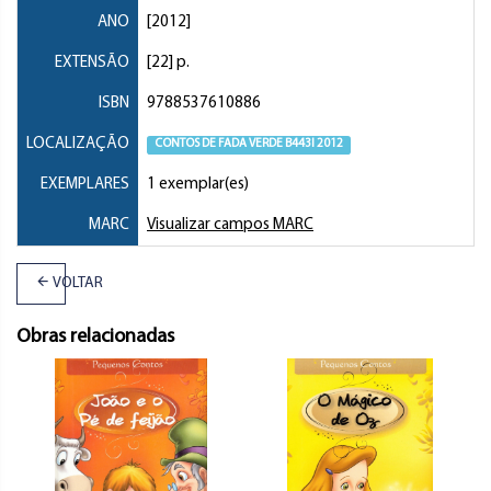
ANO
[2012]
EXTENSÃO
[22] p.
ISBN
9788537610886
LOCALIZAÇÃO
CONTOS DE FADA VERDE B443l 2012
EXEMPLARES
1 exemplar(es)
MARC
Visualizar campos MARC
VOLTAR
Obras relacionadas